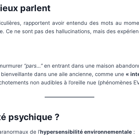
ieux parlent
iculières, rapportent avoir entendu des mots au mom
ne. Ce ne sont pas des hallucinations, mais des expérienc
 murmurer
“pars…”
en entrant dans une maison abandon
bienveillante dans une aile ancienne, comme une
« int
chotements non audibles à l’oreille nue (phénomènes E
té psychique ?
aranormaux de l’
hypersensibilité environnementale
: