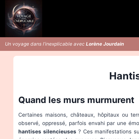
Aller
au
contenu
Un voyage dans l’inexplicable avec
Lorène Jourdain
Hantis
Quand les murs murmurent
Certaines maisons, châteaux, hôpitaux ou ter
observé, oppressé, parfois envahi par une émot
hantises silencieuses
? Ces manifestations sub