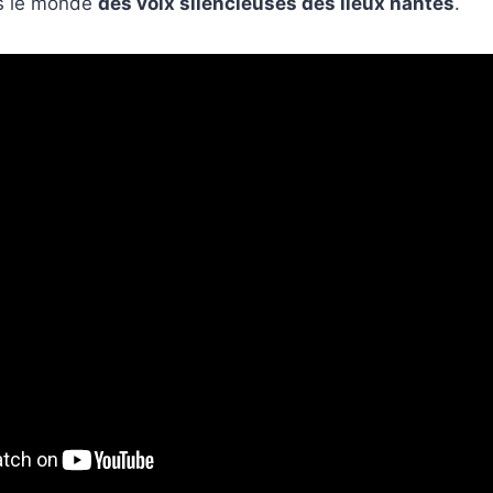
ns le monde
des voix silencieuses des lieux hantés
.