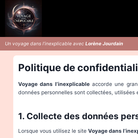
Aller
au
contenu
Un voyage dans l’inexplicable avec
Lorène Jourdain
Politique de confidential
Voyage dans l’inexplicable
accorde une grande
données personnelles sont collectées, utilisées e
1. Collecte des données per
Lorsque vous utilisez le site
Voyage dans l’inex