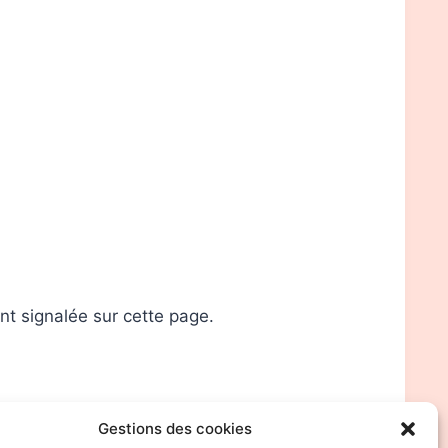
nt signalée sur cette page.
Gestions des cookies
 directement depuis le
formulaire de contact
.