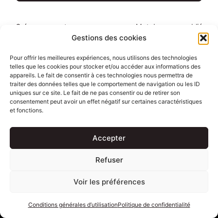
Créer un compte
Mot de passe oublié
Gestions des cookies
Partagez et suivez moi sur les réseaux sociaux
Pour offrir les meilleures expériences, nous utilisons des technologies
telles que les cookies pour stocker et/ou accéder aux informations des
appareils. Le fait de consentir à ces technologies nous permettra de
traiter des données telles que le comportement de navigation ou les ID
uniques sur ce site. Le fait de ne pas consentir ou de retirer son
consentement peut avoir un effet négatif sur certaines caractéristiques
et fonctions.
Accepter
Accueil
Biographie
Politique de confidentialité
Refuser
Conditions générales d’utilisation
Me contacter
Voir les préférences
Proposez votre livre et/ou formation
Conditions générales d’utilisation
Politique de confidentialité