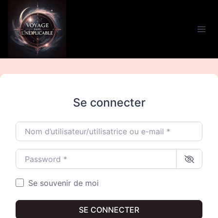
Aller
au
contenu
Se connecter
Nom d’utilisateur/utilisatrice ou e-mail
*
Password
*
Se souvenir de moi
SE CONNECTER